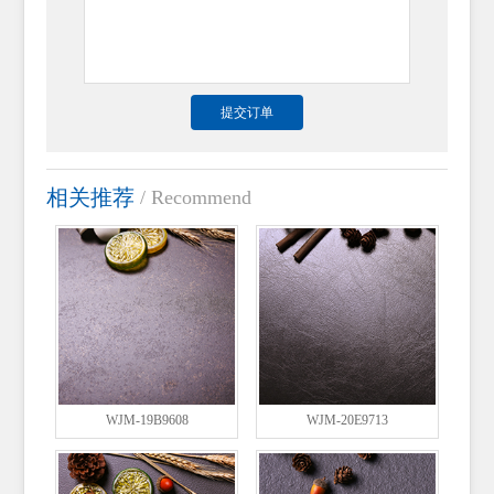
相关推荐
/ Recommend
WJM-19B9608
WJM-20E9713