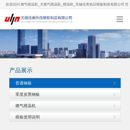
欢迎访问 燃气模温机_天燃气模温机_模温机_无锡佳美热压模板制造有限公司 官
方网站！
0510-66892036
服务热线：
English
加入收藏
产品展示
普通钢板
零度炭黑钢板
燃气模温机
模板使用说明