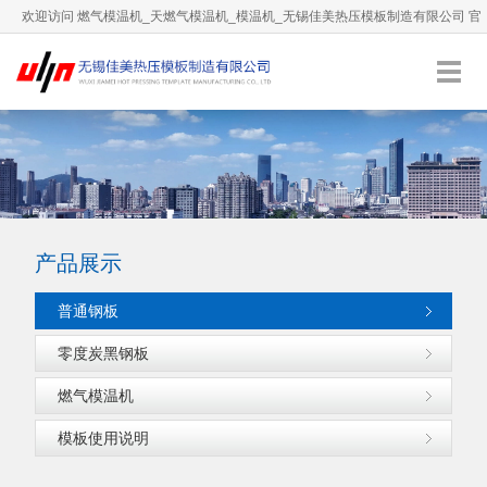
欢迎访问 燃气模温机_天燃气模温机_模温机_无锡佳美热压模板制造有限公司 官
方网站！
0510-66892036
服务热线：
English
加入收藏
产品展示
普通钢板
零度炭黑钢板
燃气模温机
模板使用说明