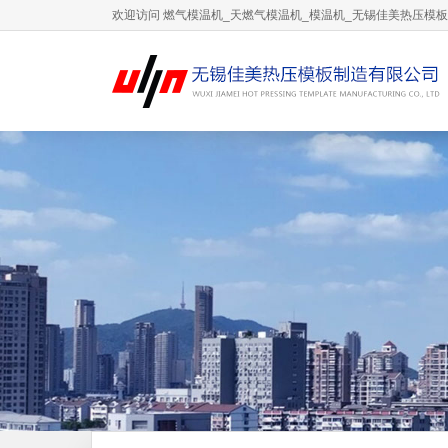
欢迎访问 燃气模温机_天燃气模温机_模温机_无锡佳美热压模