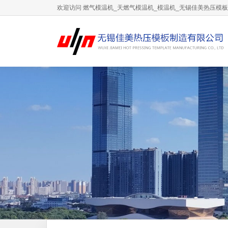
欢迎访问 燃气模温机_天燃气模温机_模温机_无锡佳美热压模